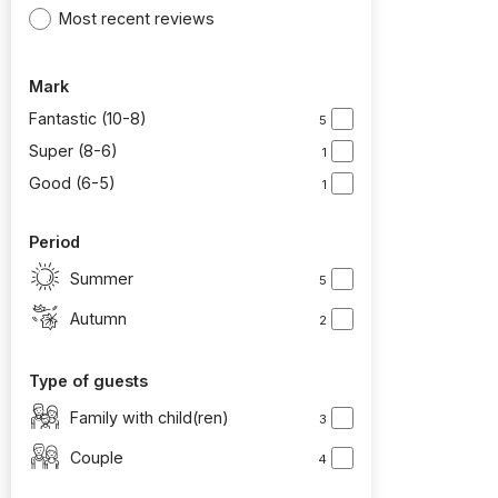
Most recent reviews
Mark
Fantastic (10-8)
5
Super (8-6)
1
Good (6-5)
1
Period
Summer
5
Autumn
2
Type of guests
Family with child(ren)
3
Couple
4