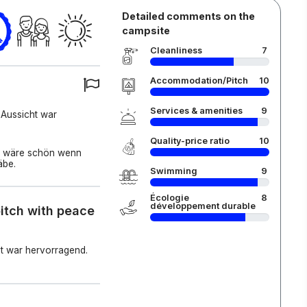
Detailed comments on the
campsite
Cleanliness
7
Accommodation/Pitch
10
Services & amenities
9
e Aussicht war
Quality-price ratio
10
es wäre schön wenn
äbe.
Swimming
9
Écologie
8
développement durable
itch with peace
ht war hervorragend.