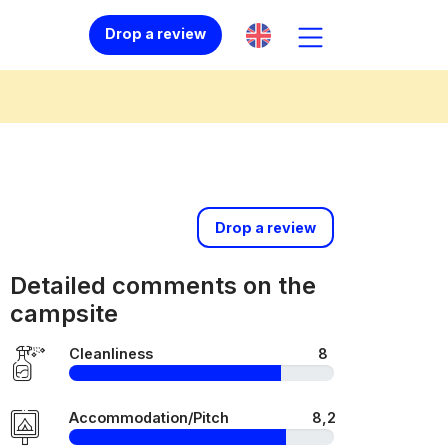
Drop a review
Drop a review
Detailed comments on the
campsite
Cleanliness
8
Accommodation/Pitch
8,2