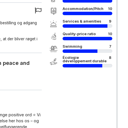
Accommodation/Pitch
10
Services & amenities
9
 bestilling og adgang
Quality-price ratio
10
 at der bliver røget i
Swimming
7
Écologie
8
développement durable
h peace and
nge positive ord ⭐ Vi
velse her hos os – og
 velfungerende