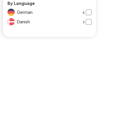
By Language
German
4
Danish
3