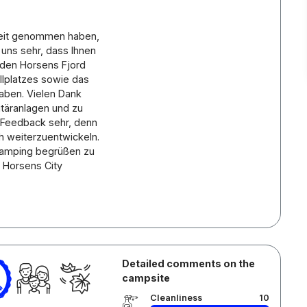
 Zeit genommen haben,
 uns sehr, dass Ihnen
uf den Horsens Fjord
llplatzes sowie das
haben. Vielen Dank
itäranlagen und zu
 Feedback sehr, denn
ch weiterzuentwickeln.
 Camping begrüßen zu
 Horsens City
Detailed comments on the
campsite
Cleanliness
10