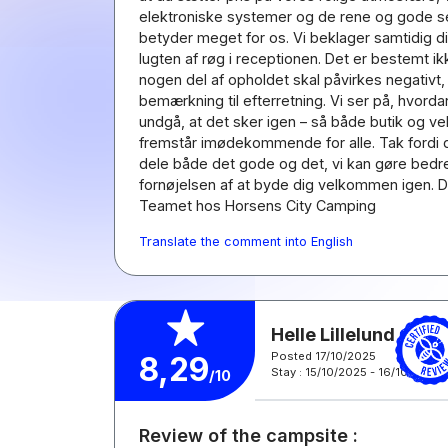
elektroniske systemer og de rene og gode s
betyder meget for os. Vi beklager samtidig 
lugten af røg i receptionen. Det er bestemt ik
nogen del af opholdet skal påvirkes negativt, 
bemærkning til efterretning. Vi ser på, hvorda
undgå, at det sker igen – så både butik og 
fremstår imødekommende for alle. Tak fordi du 
dele både det gode og det, vi kan gøre bedre 
fornøjelsen af at byde dig velkommen igen. D
Teamet hos Horsens City Camping
Translate the comment into English
Helle Lillelund J.
Posted 17/10/2025
8,29
Stay : 15/10/2025 - 16/10/2025
/10
Review of the campsite :