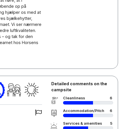
t høre, at I
 løbende op på
ing hjælper os med at
s bjælkehytter,
imaet. Vi ser nærmere
dre luftkvaliteten.
 – og tak for den
 Teamet hos Horsens
Detailed comments on the
campsite
Cleanliness
6
Accommodation/Pitch
6
Services & amenities
5