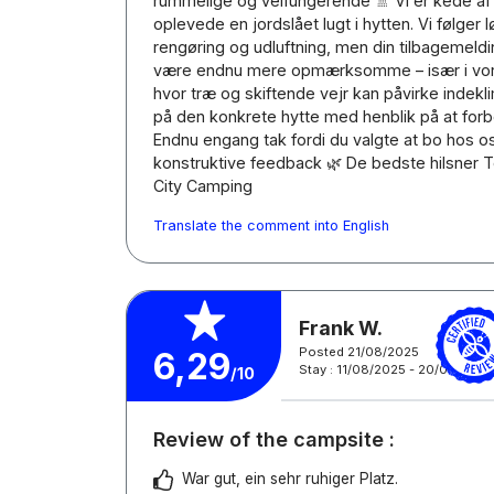
rummelige og velfungerende 🚿 Vi er kede af a
oplevede en jordslået lugt i hytten. Vi følger
rengøring og udluftning, men din tilbagemeld
være endnu mere opmærksomme – især i vore
hvor træ og skiftende vejr kan påvirke indekl
på den konkrete hytte med henblik på at forbe
Endnu engang tak fordi du valgte at bo hos os
konstruktive feedback 🌿 De bedste hilsner
City Camping
Translate the comment into English
Frank W.
Posted 21/08/2025
6,29
Stay : 11/08/2025 - 20/08/2025
/10
Review of the campsite :
War gut, ein sehr ruhiger Platz.