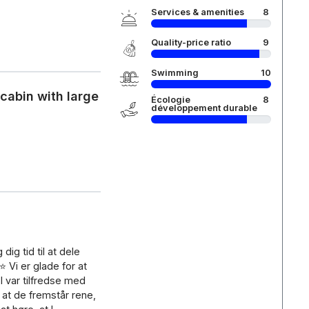
Services & amenities
8
Quality-price ratio
9
Swimming
10
cabin with large
Écologie
8
développement durable
dig tid til at dele
 Vi er glade for at
I var tilfredse med
 at de fremstår rene,