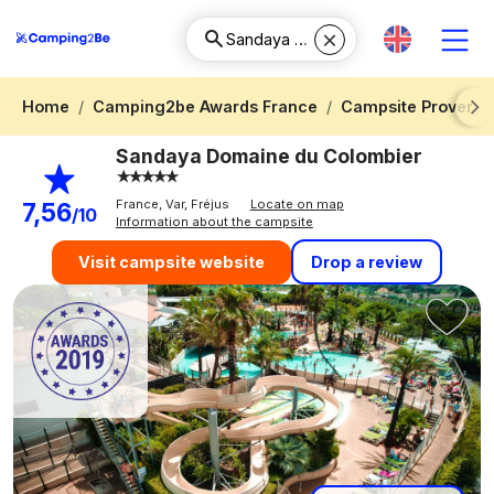
Home
Camping2be Awards France
Campsite Provence
Next
Sandaya Domaine du Colombier
France, Var, Fréjus
Locate on map
7,56
/10
Information about the campsite
Drop a review
Visit campsite website