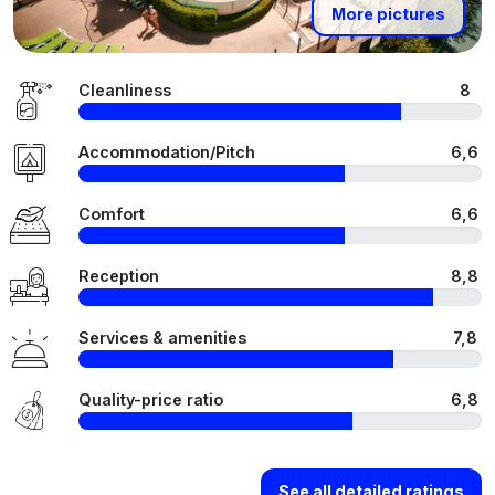
More pictures
Cleanliness
8
Accommodation/Pitch
6,6
Comfort
6,6
Reception
8,8
Services & amenities
7,8
Quality-price ratio
6,8
See all detailed ratings