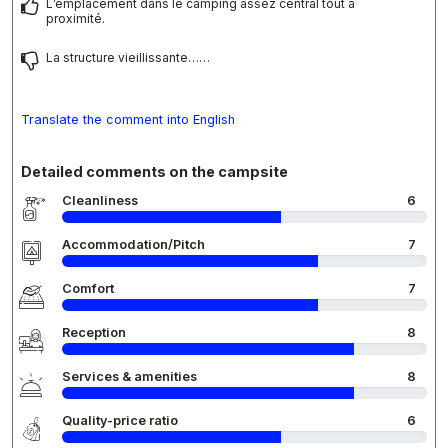
L’emplacement dans le camping assez central tout à
proximité.
La structure vieillissante……
Translate the comment into English
Detailed comments on the campsite
Cleanliness
6
Accommodation/Pitch
7
Comfort
7
Reception
8
Services & amenities
8
Quality-price ratio
6