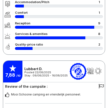
Accommodation/Pitch
1
Comfort
1
Reception
9
Services & amenities
8
Quality-price ratio
2
Lubbert D.
Posted 22/08/2025
7,88
Stay : 09/08/2025 - 16/08/2025
/10
Review of the campsite :
Mooi Schoone camping en vriendelijk personeel.