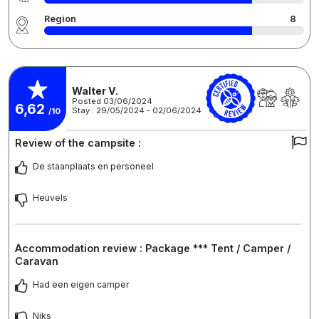
Region
8
Walter V.
Posted 03/06/2024
6,62
Stay : 29/05/2024 - 02/06/2024
/10
Review of the campsite :
De staanplaats en personeel
Heuvels
Accommodation review : Package *** Tent / Camper /
Caravan
Had een eigen camper
Niks