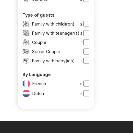
Type of guests
Family with child(ren)
2
Family with teenager(s)
3
Couple
1
Senior Couple
1
Family with baby(ies)
1
By Language
French
6
Dutch
2