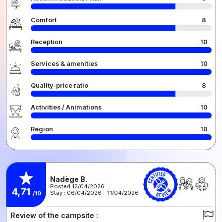
Comfort
8
Reception
10
Services & amenities
10
Quality-price ratio
8
Activities / Animations
10
Region
10
Nadège B.
Posted 12/04/2026
4,71
Stay : 06/04/2026 - 11/04/2026
/10
Review of the campsite :