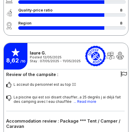
Quality-price ratio
8
Region
8
laure G.
Posted 12/05/2025
8,62
Stay : 07/05/2025 - 11/05/2025
/10
Review of the campsite :
L acceuil du personnel est au top 👍🏻
La piscine qui est soi disant chauffer...a 25 degrés j ai déjà fait
des camping avec l eau chauffée
... Read more
Accommodation review : Package *** Tent / Camper /
Caravan