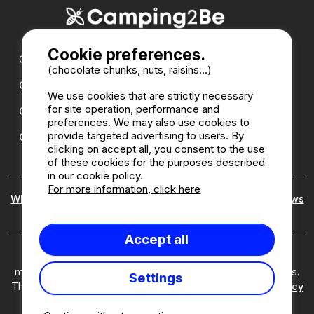
Cookie preferences.
Our partners :
(chocolate chunks, nuts, raisins...)
CampingDirect
We use cookies that are strictly necessary
for site operation, performance and
CampingStreetView
preferences. We may also use cookies to
provide targeted advertising to users. By
CAMPSITE ANNUAL DIRECTORY
clicking on accept all, you consent to the use
of these cookies for the purposes described
in our cookie policy.
For more information, click here
Who are we ?
|
Legal notices
|
Cookies
|
Customer reviews
policy
Accept all
Camping2Be ©2026 Camping2Be, all rights reserved. All
media and pictures are property of their respective owners.
Settings
This site is protected by reCAPTCHA and the Google
Privacy
Policy
and
Terms of Service
apply.