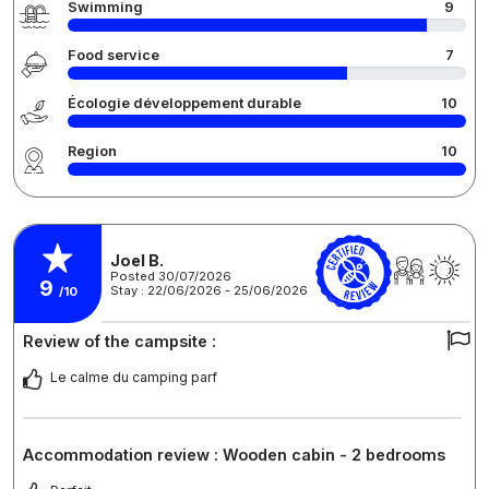
Swimming
9
Food service
7
Écologie développement durable
10
Region
10
Joel B.
Posted 30/07/2026
9
Stay : 22/06/2026 - 25/06/2026
/10
Review of the campsite :
Le calme du camping parf
Accommodation review : Wooden cabin - 2 bedrooms