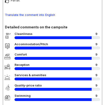
Parfait
Translate the comment into English
Detailed comments on the campsite
Cleanliness
9
Accommodation/Pitch
9
Comfort
9
Reception
9
Services & amenities
9
Quality-price ratio
9
Swimming
9