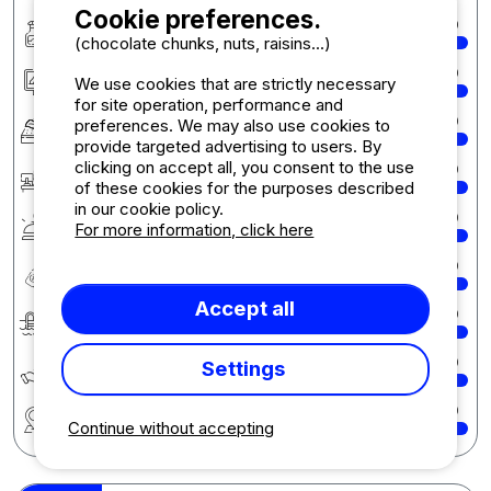
Cookie preferences.
Cleanliness
10
(chocolate chunks, nuts, raisins...)
Accommodation/Pitch
10
We use cookies that are strictly necessary
for site operation, performance and
Comfort
10
preferences. We may also use cookies to
provide targeted advertising to users. By
clicking on accept all, you consent to the use
Reception
10
of these cookies for the purposes described
in our cookie policy.
Services & amenities
10
For more information, click here
Quality-price ratio
10
Accept all
Swimming
10
Écologie développement durable
10
Settings
Region
10
Continue without accepting