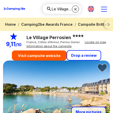
Home
Camping2be Awards France
Campsite Brittany
Next
Le Village Perrosien
France, Côtes-d'Armor, Perros Guirec
Locate on map
9,11
/10
Information about the campsite
Drop a review
Visit campsite website
More pictures