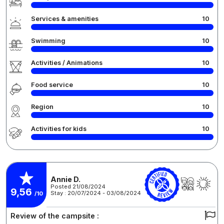
Services & amenities
10
Swimming
10
Activities / Animations
10
Food service
10
Region
10
Activities for kids
10
Annie D.
Posted 21/08/2024
9,56
Stay : 20/07/2024 - 03/08/2024
/10
Review of the campsite :