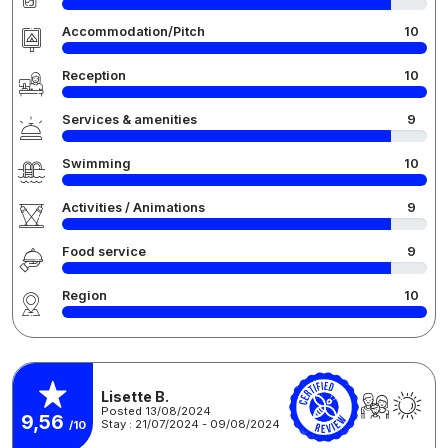
Accommodation/Pitch
10
Reception
10
Services & amenities
9
Swimming
10
Activities / Animations
9
Food service
9
Region
10
Lisette B.
Posted 13/08/2024
9,56
Stay : 21/07/2024 - 09/08/2024
/10