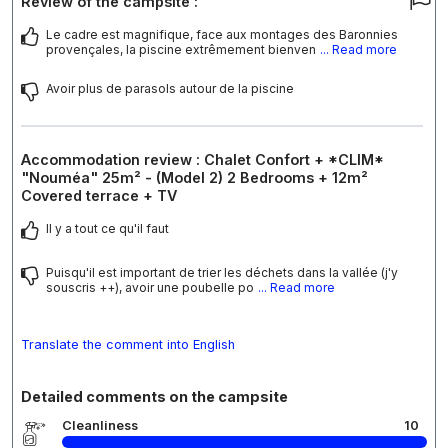
Review of the campsite :
Le cadre est magnifique, face aux montages des Baronnies
provençales, la piscine extrêmement bienven
... Read more
Avoir plus de parasols autour de la piscine
Accommodation review : Chalet Confort + *CLIM*
"Nouméa" 25m² - (Model 2) 2 Bedrooms + 12m²
Covered terrace + TV
Il y a tout ce qu'il faut
Puisqu'il est important de trier les déchets dans la vallée (j'y
souscris ++), avoir une poubelle po
... Read more
Translate the comment into English
Detailed comments on the campsite
Cleanliness
10