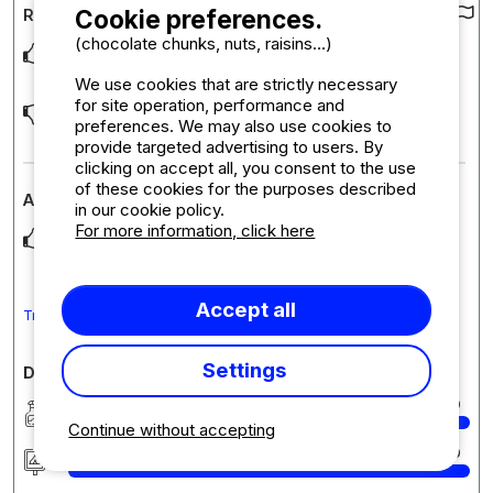
Cookie preferences.
Review of the campsite :
(chocolate chunks, nuts, raisins...)
L'emplacement géographique du camping, L'équipement du
pod, La vue depuis le camping L'accueil, la
... Read more
We use cookies that are strictly necessary
for site operation, performance and
Un parasol plus couvrant sur l'emplacement du pod (en été)
preferences. We may also use cookies to
ou un voile d'ombrage à fixer. Un plateau
... Read more
provide targeted advertising to users. By
clicking on accept all, you consent to the use
of these cookies for the purposes described
Accommodation review : PODS
in our cookie policy.
For more information, click here
Hébergement très fonctionnel et bien équipé Climatisation
indispensable l'été !
Accept all
Translate the comment into English
Settings
Detailed comments on the campsite
Cleanliness
10
Continue without accepting
Accommodation/Pitch
10