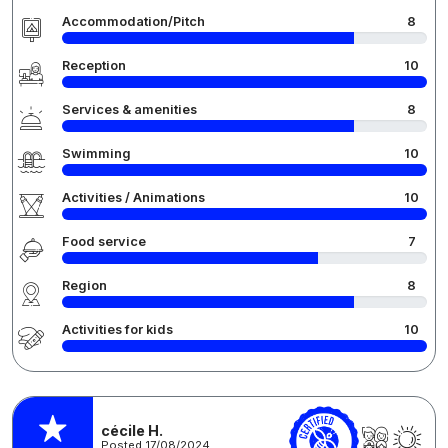
Accommodation/Pitch
8
Reception
10
Services & amenities
8
Swimming
10
Activities / Animations
10
Food service
7
Region
8
Activities for kids
10
cécile H.
Posted 17/08/2024