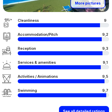
More pictures
Cleanliness
9
Accommodation/Pitch
9,2
Reception
9,3
Services & amenities
9,1
Activities / Animations
9,5
Swimming
9,7
See all detailed ratings