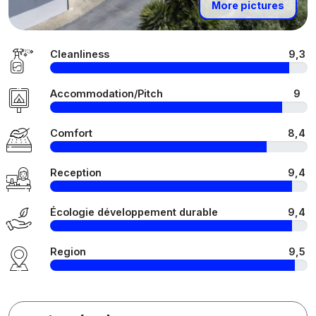
More pictures
Cleanliness
9,3
Accommodation/Pitch
9
Comfort
8,4
Reception
9,4
Écologie développement durable
9,4
Region
9,5