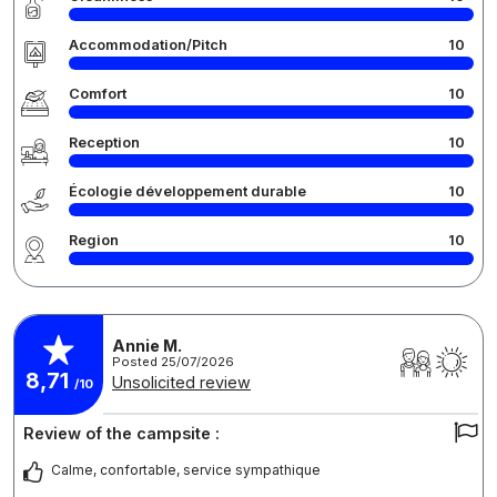
Accommodation/Pitch
10
Comfort
10
Reception
10
Écologie développement durable
10
Region
10
Annie M.
Posted 25/07/2026
8,71
Unsolicited review
/10
Review of the campsite :
Calme, confortable, service sympathique