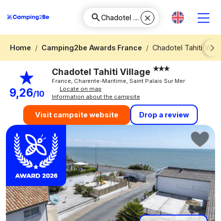
Home
Camping2be Awards France
Chadotel Tahiti Villa
Next
Chadotel Tahiti Village
France, Charente-Maritime, Saint Palais Sur Mer
Locate on map
9,26
/10
Information about the campsite
Drop a review
Visit campsite website