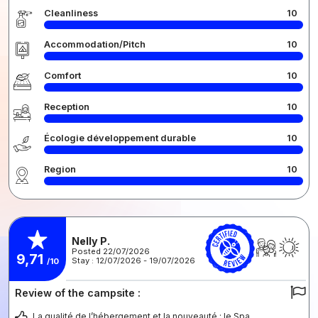
Cleanliness
10
Accommodation/Pitch
10
Comfort
10
Reception
10
Écologie développement durable
10
Region
10
Nelly P.
Posted 22/07/2026
9,71
Stay : 12/07/2026 - 19/07/2026
/10
Review of the campsite :
La qualité de l’hébergement et la nouveauté : le Spa