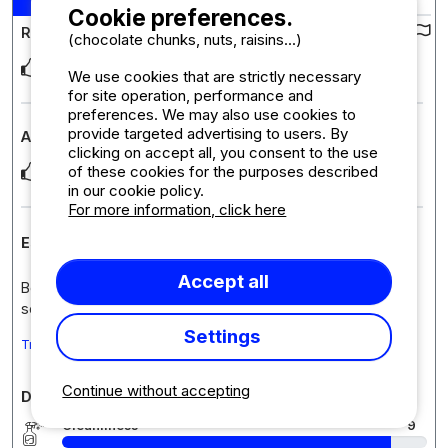
Cookie preferences.
Review of the campsite :
(chocolate chunks, nuts, raisins...)
Le terrain calme et ombragé
We use cookies that are strictly necessary
for site operation, performance and
preferences. We may also use cookies to
provide targeted advertising to users. By
Accommodation review : Mobil Home Baltique CLIM 6p
clicking on accept all, you consent to the use
of these cookies for the purposes described
Le calme et le camping près de la mer .
in our cookie policy.
For more information, click here
Establishment response
Accept all
Bonjour Didier, Un grand merci pour votre retour ! Nous
sommes ravis que le calme de notre terrain
... Read more
Settings
Translate the comment into English
Continue without accepting
Detailed comments on the campsite
Cleanliness
9