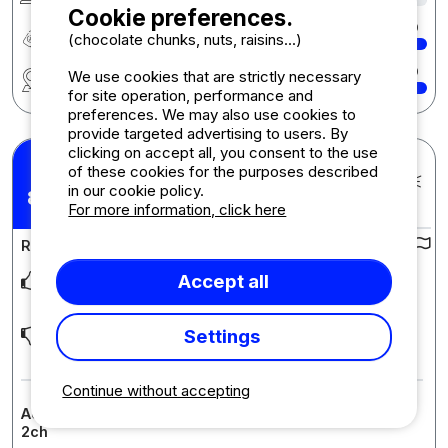
Cookie preferences.
Quality-price ratio
10
(chocolate chunks, nuts, raisins...)
Region
10
We use cookies that are strictly necessary
for site operation, performance and
preferences. We may also use cookies to
provide targeted advertising to users. By
clicking on accept all, you consent to the use
of these cookies for the purposes described
Evelyne D.
Posted 15/07/2026
in our cookie policy.
8,5
Stay : 05/07/2026 - 12/07/2026
/10
For more information, click here
Review of the campsite :
Accept all
Semaine agréable avec tout de même une petite déception
au niveau des animations pour les enfants...
... Read more
Settings
Plus de diversités au niveau animation..un peu plus de
convivialité et bonne humeur en ce qui concer
... Read more
Continue without accepting
Accommodation review : Mobil-Home Confort Murier
2ch