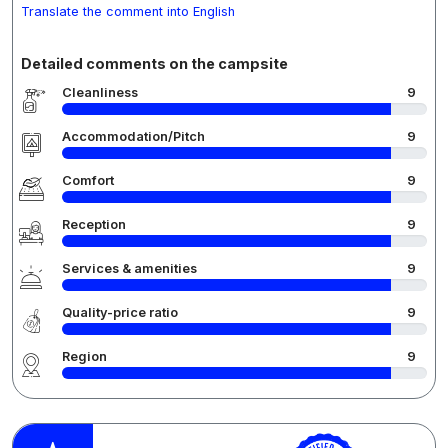
Translate the comment into English
Detailed comments on the campsite
Cleanliness
9
Accommodation/Pitch
9
Comfort
9
Reception
9
Services & amenities
9
Quality-price ratio
9
Region
9