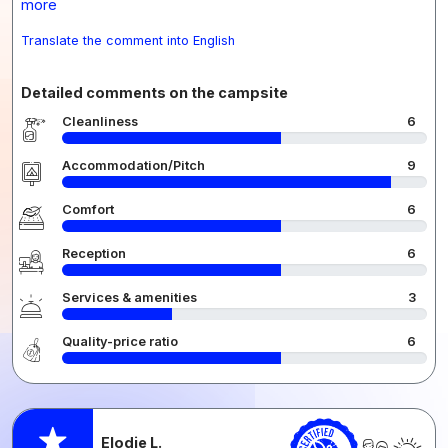
more
Translate the comment into English
Detailed comments on the campsite
Cleanliness
6
Accommodation/Pitch
9
Comfort
6
Reception
6
Services & amenities
3
Quality-price ratio
6
Elodie L.