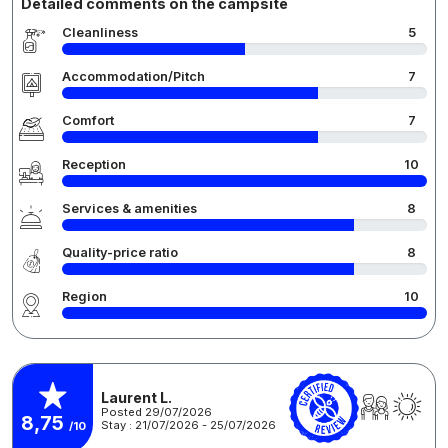
Detailed comments on the campsite
Cleanliness
5
Accommodation/Pitch
7
Comfort
7
Reception
10
Services & amenities
8
Quality-price ratio
8
Region
10
Laurent L.
Posted 29/07/2026
8,75
Stay : 21/07/2026 - 25/07/2026
/10