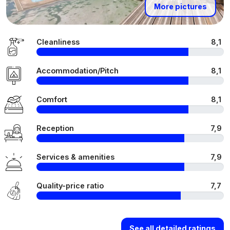
More pictures
Cleanliness
8,1
Accommodation/Pitch
8,1
Comfort
8,1
Reception
7,9
Services & amenities
7,9
Quality-price ratio
7,7
See all detailed ratings